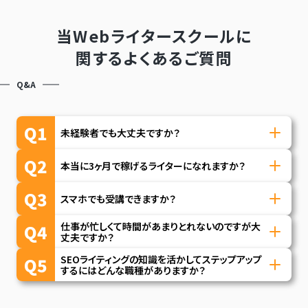
当Webライタースクールに
関するよくあるご質問
Q&A
Q1
未経験者でも大丈夫ですか？
受講生のほとんどがWebライティング完全未経験
A1
Q2
本当に3ヶ月で稼げるライターになれますか？
者です。質問チャットの完備、ロードマップをご用意
していますのでご安心ください。
講義を受講しながら宿題を行い、プロから添削を
A2
Q3
スマホでも受講できますか？
受けることで、「仕事獲得できるライティングスキ
ル」を学ぶことができます。 また、仕事を獲得する際
動画講義の視聴自体はスマホでも可能です。しかし
仕事が忙しくて時間があまりとれないのですが大
A3
Q4
には実績が求められますが、本講座では、実際の法
宿題に取り組むことやライターとして活動すること
丈夫ですか？
人メディアの記事作成を課題として行っていただ
を踏まえましても、パソコンでの受講をおすすめし
動画講義自体は時間や場所にとらわれず受講が可
SEOライティングの知識を活かしてステップアップ
A4
Q5
き、案件実績としてご活用いただけます。（条件は動
ています。（Mac、Windowsどちらも可能です。）
能なので、家事や育児、通勤通学の隙間時間など仕
するにはどんな職種がありますか？
画講義を閲覧した上で、指定した宿題を受講するこ
事終わりや週末の時間でも十分にスキルを身につ
SEOライティングからのステップアップとしては、ラ
とです。）そのため、あとは行動すれば案件獲得が
A5
けることができます。
イターさんをとりまとめるディレクターや企業様の
目指せます！