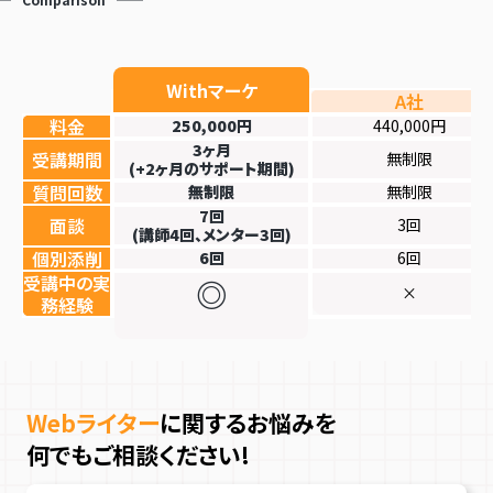
A社
料金
250,000円
440,000円
3ヶ月
受講期間
無制限
(+2ヶ月のサポート期間)
質問回数
無制限
無制限
7回
面談
3回
(講師4回、メンター3回)
個別添削
6回
6回
受講中の実
◎
×
務経験
Webライター
に関するお悩みを
何でもご相談ください!