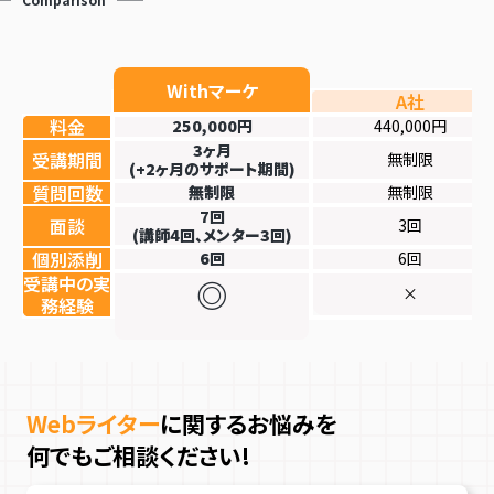
A社
料金
250,000円
440,000円
3ヶ月
受講期間
無制限
(+2ヶ月のサポート期間)
質問回数
無制限
無制限
7回
面談
3回
(講師4回、メンター3回)
個別添削
6回
6回
受講中の実
◎
×
務経験
Webライター
に関するお悩みを
何でもご相談ください!