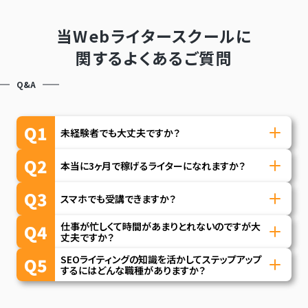
当Webライタースクールに
関するよくあるご質問
Q&A
Q1
未経験者でも大丈夫ですか？
受講生のほとんどがWebライティング完全未経験
A1
Q2
本当に3ヶ月で稼げるライターになれますか？
者です。質問チャットの完備、ロードマップをご用意
していますのでご安心ください。
講義を受講しながら宿題を行い、プロから添削を
A2
Q3
スマホでも受講できますか？
受けることで、「仕事獲得できるライティングスキ
ル」を学ぶことができます。 また、仕事を獲得する際
動画講義の視聴自体はスマホでも可能です。しかし
仕事が忙しくて時間があまりとれないのですが大
A3
Q4
には実績が求められますが、本講座では、実際の法
宿題に取り組むことやライターとして活動すること
丈夫ですか？
人メディアの記事作成を課題として行っていただ
を踏まえましても、パソコンでの受講をおすすめし
動画講義自体は時間や場所にとらわれず受講が可
SEOライティングの知識を活かしてステップアップ
A4
Q5
き、案件実績としてご活用いただけます。（条件は動
ています。（Mac、Windowsどちらも可能です。）
能なので、家事や育児、通勤通学の隙間時間など仕
するにはどんな職種がありますか？
画講義を閲覧した上で、指定した宿題を受講するこ
事終わりや週末の時間でも十分にスキルを身につ
SEOライティングからのステップアップとしては、ラ
とです。）そのため、あとは行動すれば案件獲得が
A5
けることができます。
イターさんをとりまとめるディレクターや企業様の
目指せます！